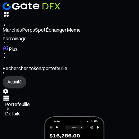
Marchés
Perps
Spot
Échanger
Meme
Parrainage
Plus
Rechercher token/portefeuille
/
Activité
Portefeuille
Détails