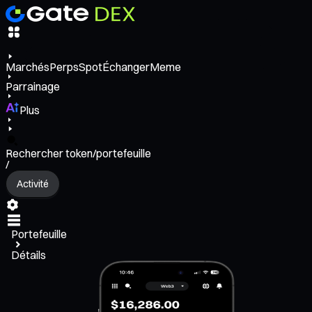
Marchés
Perps
Spot
Échanger
Meme
Parrainage
Plus
Rechercher token/portefeuille
/
Activité
Portefeuille
Détails