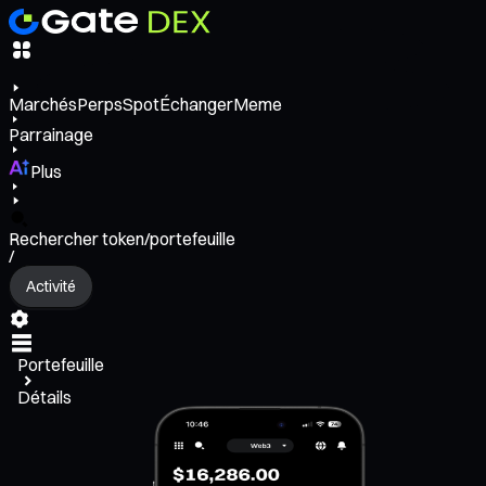
Marchés
Perps
Spot
Échanger
Meme
Parrainage
Plus
Rechercher token/portefeuille
/
Activité
Portefeuille
Détails