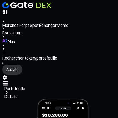
Marchés
Perps
Spot
Échanger
Meme
Parrainage
Plus
Rechercher token/portefeuille
/
Activité
Portefeuille
Détails