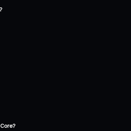
?
 Core?