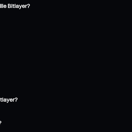
lle Bitlayer?
itlayer?
?