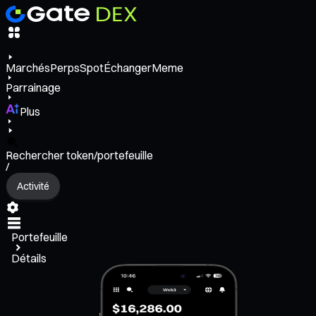
Marchés
Perps
Spot
Échanger
Meme
Parrainage
Plus
Rechercher token/portefeuille
/
Activité
Portefeuille
Détails