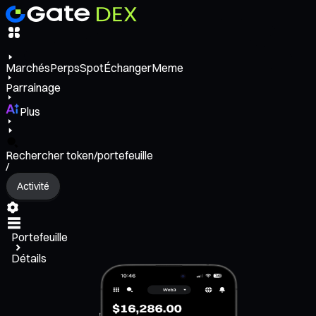
Marchés
Perps
Spot
Échanger
Meme
Parrainage
Plus
Rechercher token/portefeuille
/
Activité
Portefeuille
Détails