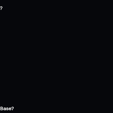
e?
e Base?