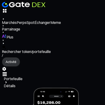
Marchés
Perps
Spot
Échanger
Meme
Parrainage
Plus
Rechercher token/portefeuille
/
Activité
Portefeuille
Détails