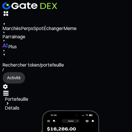
Marchés
Perps
Spot
Échanger
Meme
Parrainage
Plus
Rechercher token/portefeuille
/
Activité
Portefeuille
Détails