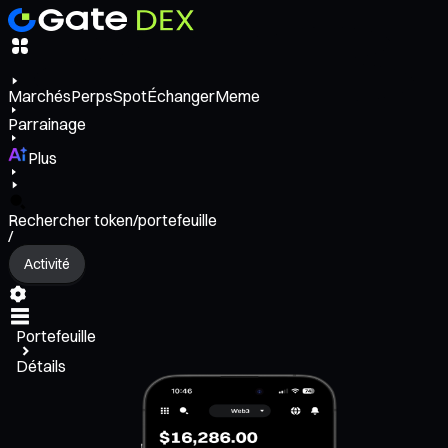
Marchés
Perps
Spot
Échanger
Meme
Parrainage
Plus
Rechercher token/portefeuille
/
Activité
Portefeuille
Détails