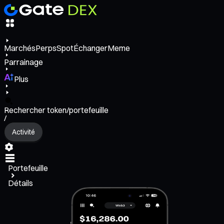
Marchés
Perps
Spot
Échanger
Meme
Parrainage
Plus
Rechercher token/portefeuille
/
Activité
Portefeuille
Détails