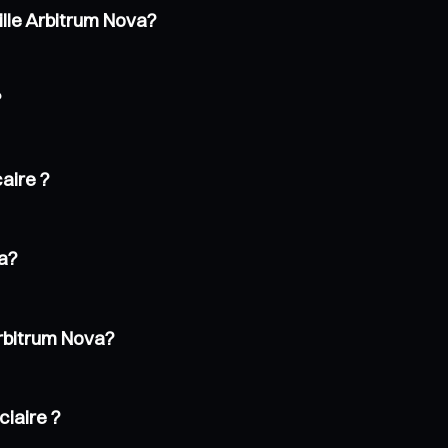
uille Arbitrum Nova?
?
aire ?
va?
Arbitrum Nova?
ciaire ?