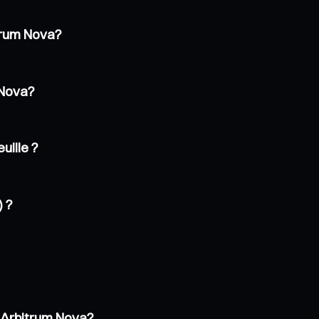
trum Nova?
 Nova?
uille ?
) ?
 Arbitrum Nova?