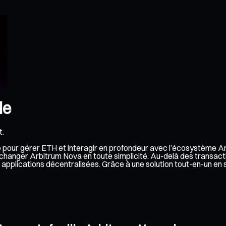
le
t.
le pour gérer ETH et interagir en profondeur avec l’écosystème A
échanger Arbitrum Nova en toute simplicité. Au-delà des transact
es applications décentralisées. Grâce à une solution tout-en-un 