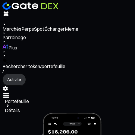
Marchés
Perps
Spot
Échanger
Meme
Parrainage
Plus
Rechercher token/portefeuille
/
Activité
Portefeuille
Détails