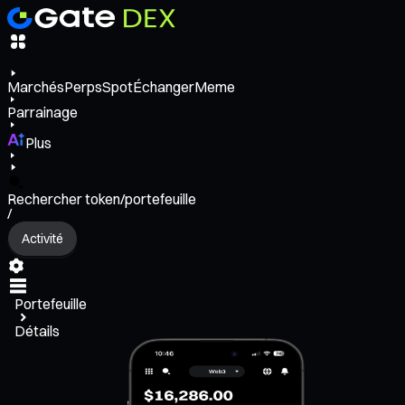
Marchés
Perps
Spot
Échanger
Meme
Parrainage
Plus
Rechercher token/portefeuille
/
Activité
Portefeuille
Détails