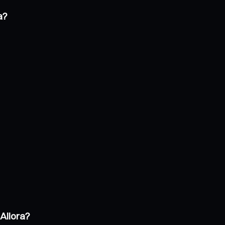
a?
Allora?