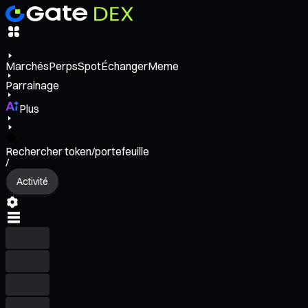
Marchés
Perps
Spot
Échanger
Meme
Parrainage
Plus
Rechercher token/portefeuille
/
Activité