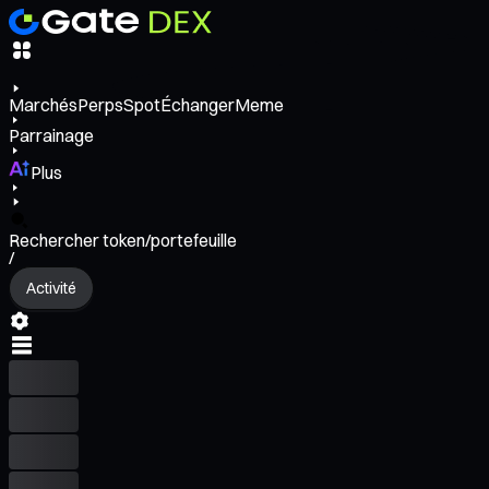
Marchés
Perps
Spot
Échanger
Meme
Parrainage
Plus
Rechercher token/portefeuille
/
Activité