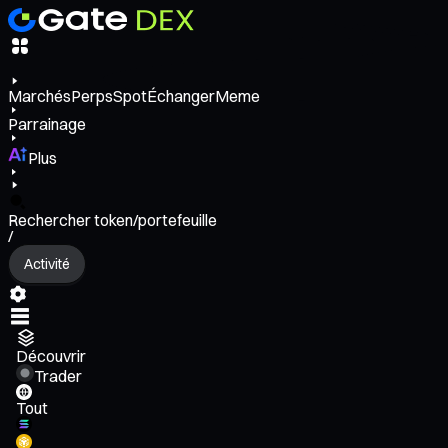
Marchés
Perps
Spot
Échanger
Meme
Parrainage
Plus
Rechercher token/portefeuille
/
Activité
Découvrir
Trader
Tout