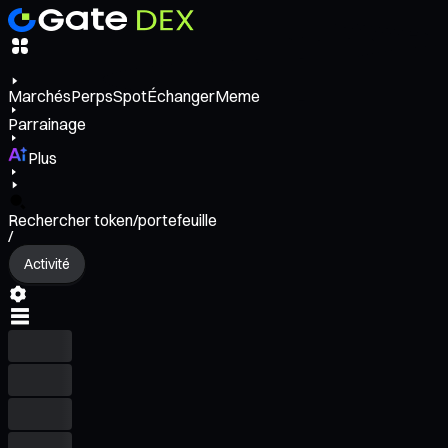
Marchés
Perps
Spot
Échanger
Meme
Parrainage
Plus
Rechercher token/portefeuille
/
Activité