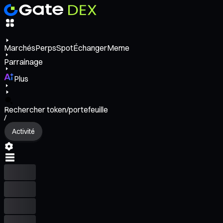
Marchés
Perps
Spot
Échanger
Meme
Parrainage
Plus
Rechercher token/portefeuille
/
Activité