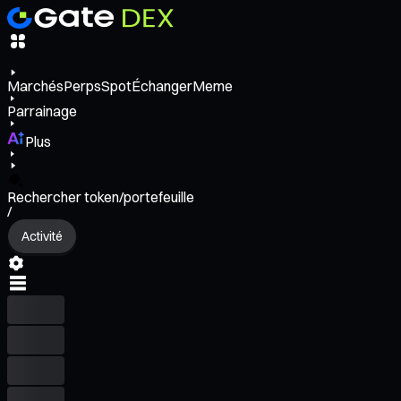
Marchés
Perps
Spot
Échanger
Meme
Parrainage
Plus
Rechercher token/portefeuille
/
Activité