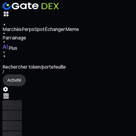
Marchés
Perps
Spot
Échanger
Meme
Parrainage
Plus
Rechercher token/portefeuille
/
Activité