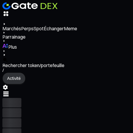
Marchés
Perps
Spot
Échanger
Meme
Parrainage
Plus
Rechercher token/portefeuille
/
Activité