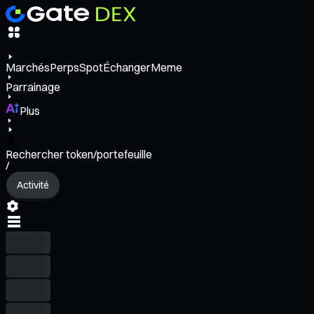
Marchés
Perps
Spot
Échanger
Meme
Parrainage
Plus
Rechercher token/portefeuille
/
Activité