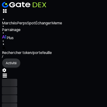
Marchés
Perps
Spot
Échanger
Meme
Parrainage
Plus
Rechercher token/portefeuille
/
Activité