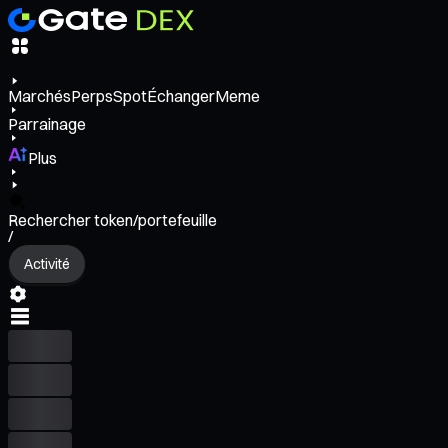
Marchés
Perps
Spot
Échanger
Meme
Parrainage
Plus
Rechercher token/portefeuille
/
Activité