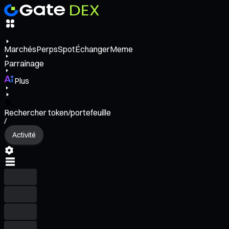
Marchés
Perps
Spot
Échanger
Meme
Parrainage
Plus
Rechercher token/portefeuille
/
Activité