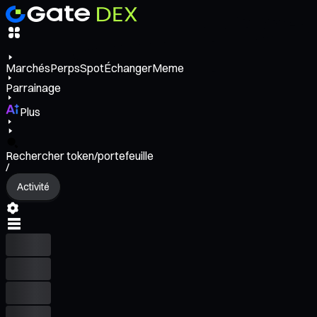
Marchés
Perps
Spot
Échanger
Meme
Parrainage
Plus
Rechercher token/portefeuille
/
Activité