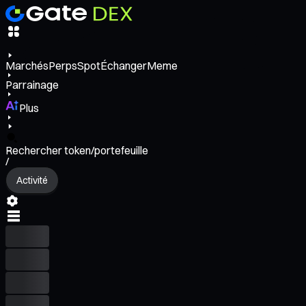
Marchés
Perps
Spot
Échanger
Meme
Parrainage
Plus
Rechercher token/portefeuille
/
Activité