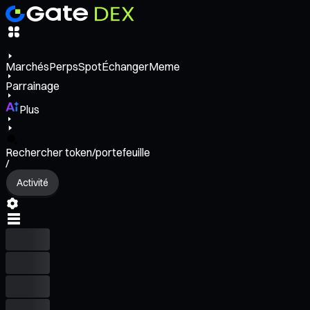
Marchés
Perps
Spot
Échanger
Meme
Parrainage
Plus
Rechercher token/portefeuille
/
Activité