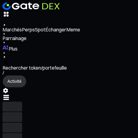
Marchés
Perps
Spot
Échanger
Meme
Parrainage
Plus
Rechercher token/portefeuille
/
Activité