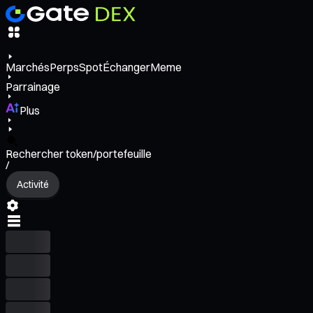
Marchés
Perps
Spot
Échanger
Meme
Parrainage
Plus
Rechercher token/portefeuille
/
Activité