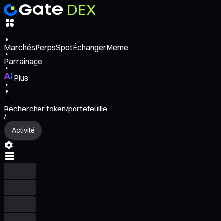
Marchés
Perps
Spot
Échanger
Meme
Parrainage
Plus
Rechercher token/portefeuille
/
Activité