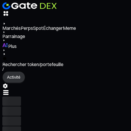
Marchés
Perps
Spot
Échanger
Meme
Parrainage
Plus
Rechercher token/portefeuille
/
Activité