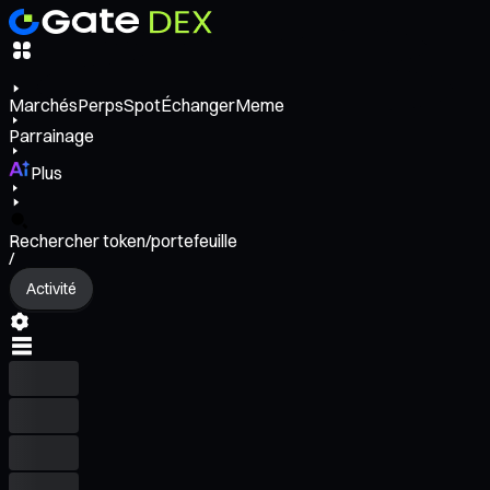
Marchés
Perps
Spot
Échanger
Meme
Parrainage
Plus
Rechercher token/portefeuille
/
Activité