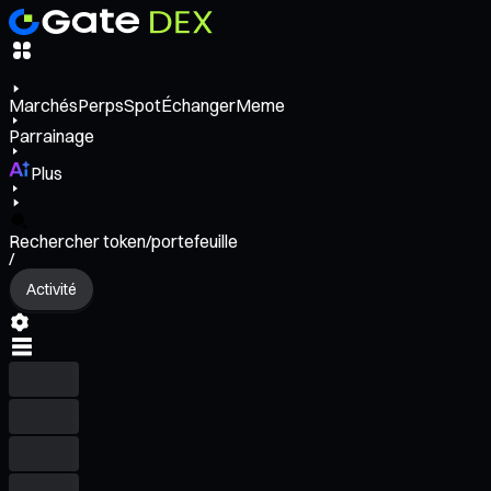
Marchés
Perps
Spot
Échanger
Meme
Parrainage
Plus
Rechercher token/portefeuille
/
Activité