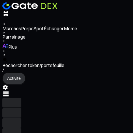
Marchés
Perps
Spot
Échanger
Meme
Parrainage
Plus
Rechercher token/portefeuille
/
Activité