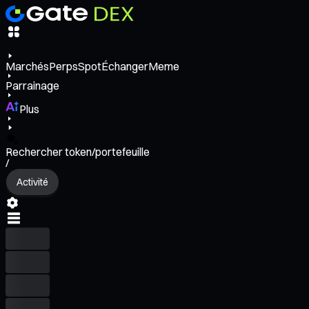
Marchés
Perps
Spot
Échanger
Meme
Parrainage
Plus
Rechercher token/portefeuille
/
Activité