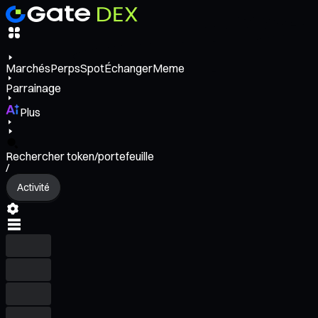
Marchés
Perps
Spot
Échanger
Meme
Parrainage
Plus
Rechercher token/portefeuille
/
Activité