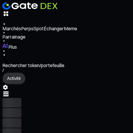
Marchés
Perps
Spot
Échanger
Meme
Parrainage
Plus
Rechercher token/portefeuille
/
Activité