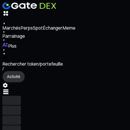
Marchés
Perps
Spot
Échanger
Meme
Parrainage
Plus
Rechercher token/portefeuille
/
Activité