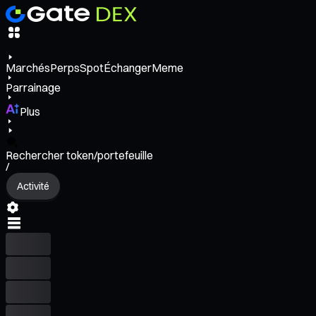
Marchés
Perps
Spot
Échanger
Meme
Parrainage
Plus
Rechercher token/portefeuille
/
Activité