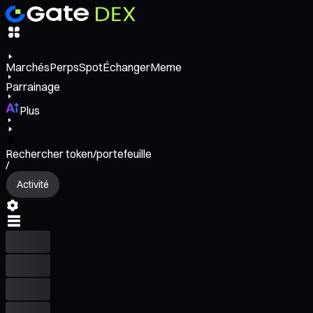
Marchés
Perps
Spot
Échanger
Meme
Parrainage
Plus
Rechercher token/portefeuille
/
Activité