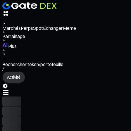
Marchés
Perps
Spot
Échanger
Meme
Parrainage
Plus
Rechercher token/portefeuille
/
Activité