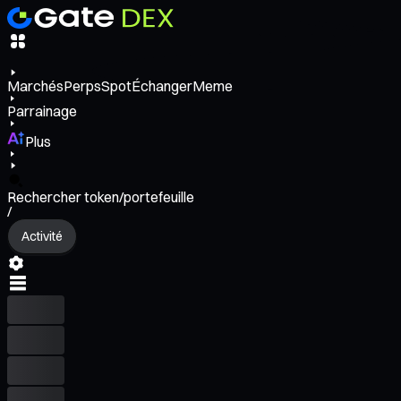
Marchés
Perps
Spot
Échanger
Meme
Parrainage
Plus
Rechercher token/portefeuille
/
Activité