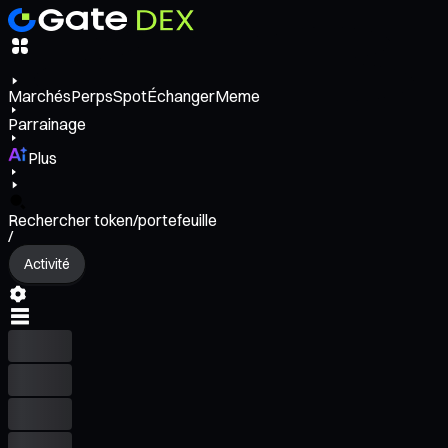
Marchés
Perps
Spot
Échanger
Meme
Parrainage
Plus
Rechercher token/portefeuille
/
Activité