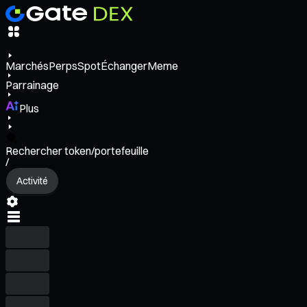
Marchés
Perps
Spot
Échanger
Meme
Parrainage
Plus
Rechercher token/portefeuille
/
Activité