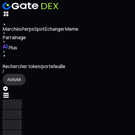
Marchés
Perps
Spot
Échanger
Meme
Parrainage
Plus
Rechercher token/portefeuille
/
Activité