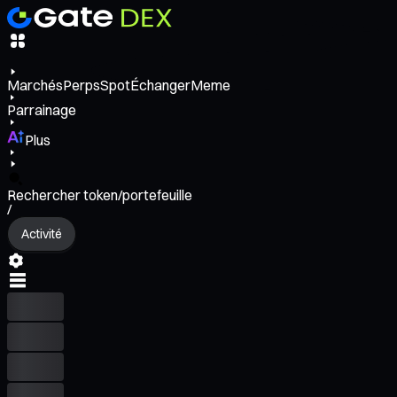
Marchés
Perps
Spot
Échanger
Meme
Parrainage
Plus
Rechercher token/portefeuille
/
Activité