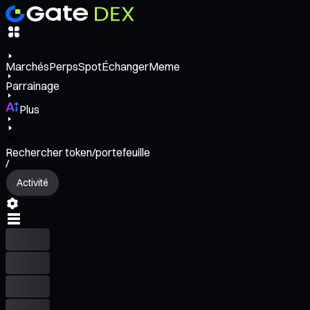
Marchés
Perps
Spot
Échanger
Meme
Parrainage
Plus
Rechercher token/portefeuille
/
Activité