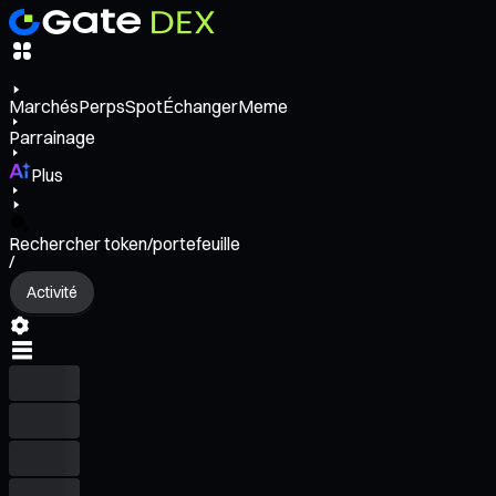
Marchés
Perps
Spot
Échanger
Meme
Parrainage
Plus
Rechercher token/portefeuille
/
Activité