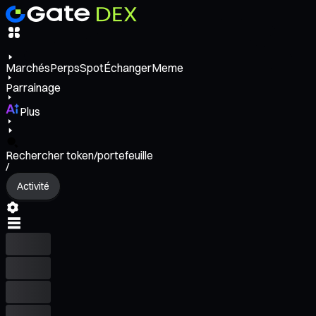
Marchés
Perps
Spot
Échanger
Meme
Parrainage
Plus
Rechercher token/portefeuille
/
Activité