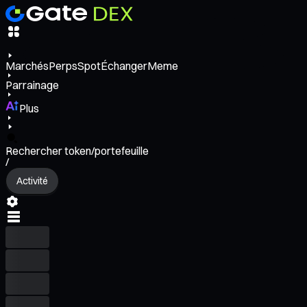
Marchés
Perps
Spot
Échanger
Meme
Parrainage
Plus
Rechercher token/portefeuille
/
Activité